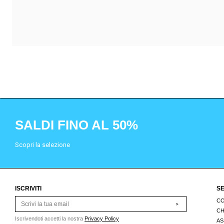
SALDI FINO AL 50%
Scopri la selezione
ISCRIVITI
SE
CO
>
CH
Iscrivendoti accetti la nostra
Privacy Policy
AS