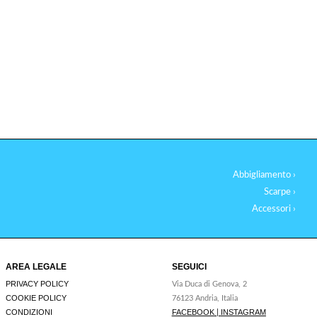
Abbigliamento ›
Scarpe ›
Accessori ›
AREA LEGALE
SEGUICI
PRIVACY POLICY
Via Duca di Genova, 2
COOKIE POLICY
76123 Andria, Italia
CONDIZIONI
FACEBOOK
INSTAGRAM
|