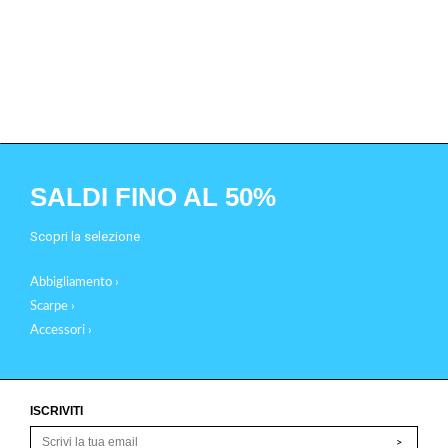
SALDI FINO AL 50%
Scopri la selezione
Abbigliamento ›
Scarpe ›
Accessori ›
ISCRIVITI
>