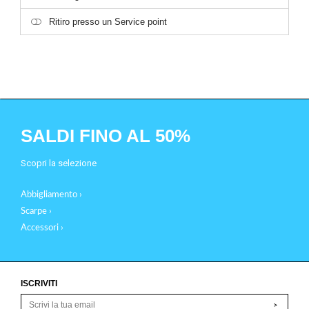
Ritiro presso un Service point
SALDI FINO AL 50%
Scopri la selezione
Abbigliamento ›
Scarpe ›
Accessori ›
ISCRIVITI
>