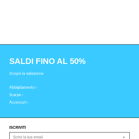
SALDI FINO AL 50%
Scopri la selezione
Abbigliamento ›
Scarpe ›
Accessori ›
ISCRIVITI
>