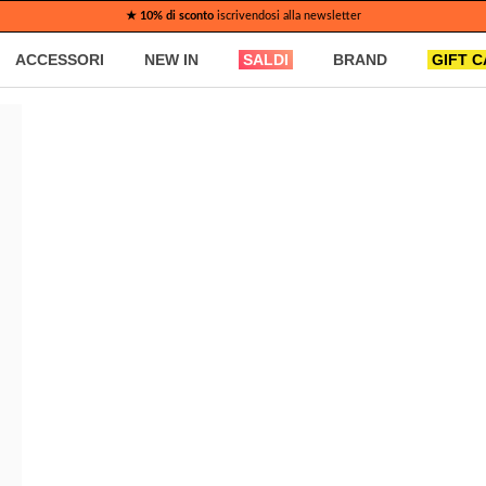
★ 10% di sconto
iscrivendosi alla newsletter
ACCESSORI
NEW IN
SALDI
BRAND
GIFT 