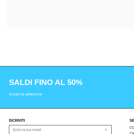
SALDI FINO AL 50%
Scopri la selezione
ISCRIVITI
SE
CO
>
CH