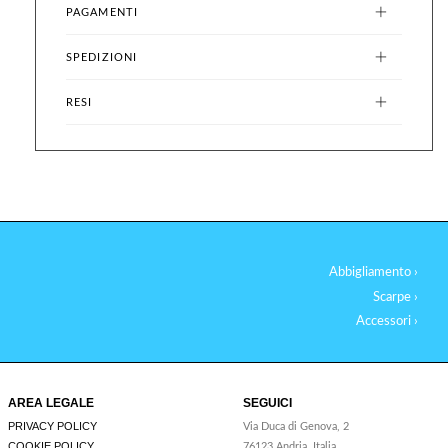
PAGAMENTI
SPEDIZIONI
RESI
Abbigliamento ›
Scarpe ›
Accessori ›
AREA LEGALE
SEGUICI
PRIVACY POLICY
Via Duca di Genova, 2
COOKIE POLICY
76123 Andria, Italia