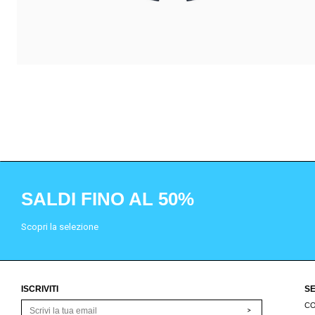
SALDI FINO AL 50%
Scopri la selezione
ISCRIVITI
SE
CO
>