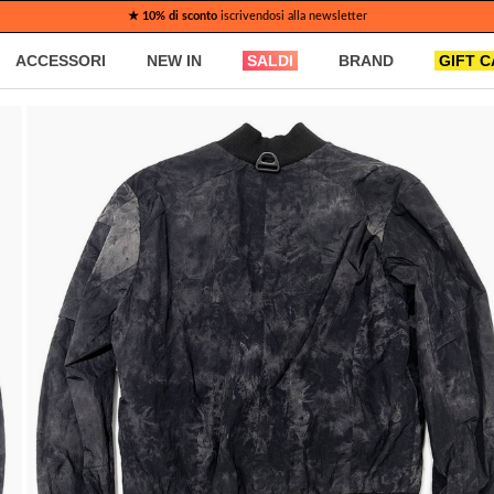
★ 10% di sconto
iscrivendosi alla newsletter
ACCESSORI
NEW IN
SALDI
BRAND
GIFT 